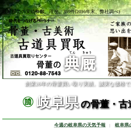
シェア
岐阜県での実績件数、現在、369件(2016年末、弊社調べ)
創業26年の骨董買い取り実績。誠実な価格
岐阜県
の骨董・古
今週の岐阜県の天気予報
岐阜県
|