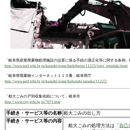
「岐阜県産業廃棄物処理施設の設置に係る手続の適正化等に関する条例」
http://www.pref.gifu.lg.jp/kurashi/gomi/haikibutsu/11225/jorei_tetuduki.html
「岐阜県廃棄物インターネット１１０番」岐阜県庁
http://www.pref.gifu.lg.jp/kurashi/gomi/huhotoki-taisaku/11225/
「粗大ごみの戸別収集依頼について」岐阜市
http://www.city.gifu.lg.jp/7071.htm
手続き・サービス等の名称
粗大ごみの出し方
手続き・サービス等の内容
粗大ごみの処理方法は「
自己