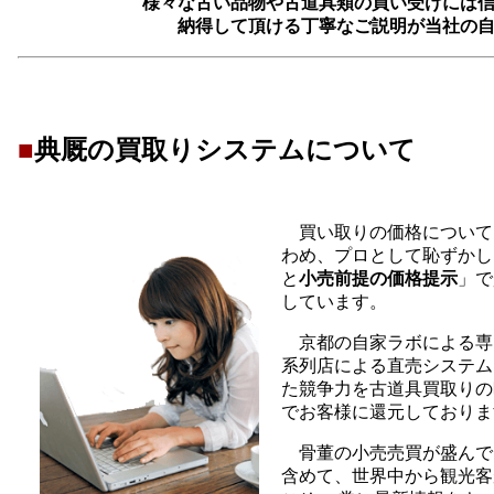
様々な古い品物や古道具類の買い受けには
納得して頂ける丁寧なご説明が当社の
■
典厩の買取りシステムについて
買い取りの価格について
わめ、プロとして恥ずかし
と
小売前提の価格提示
」で
しています。
京都の自家ラボによる専
系列店による直売システム
た競争力を古道具買取りの
でお客様に還元しておりま
骨董の小売売買が盛んで
含めて、世界中から観光客