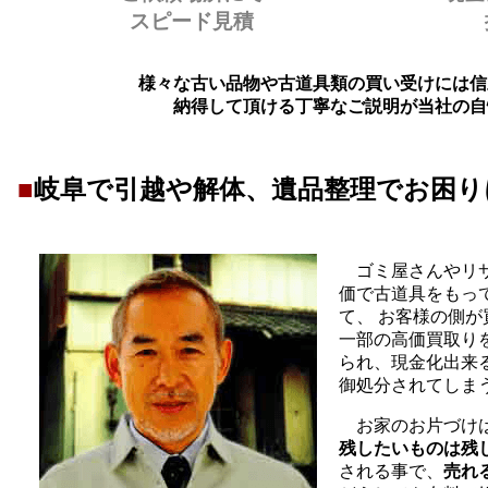
スピード見積
様々な古い品物や古道具類の買い受けには信
納得して頂ける丁寧なご説明が当社の自
■
岐阜で引越や解体、遺品整理でお困り
ゴミ屋さんやリサ
価で古道具をもっ
て、 お客様の側
一部の高価買取り
られ、現金化出来
御処分されてしま
お家のお片づけは
残したいものは残
される事で、
売れ