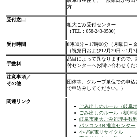
岐阜市在住で、一般家庭から出
方
受付窓口
粗大ごみ受付センター
（TEL：058-243-0530）
受付時間
8時30分～17時00分（月曜日～
（祝祭日および12月29日～1月
品目によって異なりますので、
手数料
付センターへお問い合わせくだ
注意事項／
団体等、グループ単位での申込
その他
で申込みしてください。）
関連リンク
ごみ出しのルール（岐阜
ごみ出しのルール（柳津
岐阜市粗大ごみ処理手数
パソコン3Ｒ推進センター
小型家電リサイクル