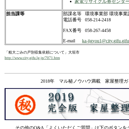
家電リサイクル券センタ
担当課等
部課名等
環境事業部 環境事業
電話番号 058-214-2418
FAX番号
058-267-4458
E-mail
ka-jigyou1@city.gifu.gifu
「粗大ごみの戸別収集依頼について」大垣市
http://www.city.gifu.lg.jp/7071.htm
2018年 マル秘ノウハウ満載 家屋整理ガ
その他のQ&A「よくいただくご質問」は下のボタンを