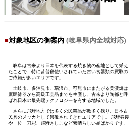
■
対象地区の御案内
(岐阜県内全域対応)
岐阜は古来より日本を代表する焼き物の産地として栄え
たことで、特に昔普段使いされていた古い食器類の買取の
ご依頼が多いエリアです。
土岐市、多治見市、瑞浪市、可児市にまたがる美濃焼は
庶民雑器から高級工芸品までを生産し、古来より陶都と呼
ばれ日本の最先端テクノロジーを有する地域でした。
さらに飛騨地方では多くの民芸品が数多く残り、日本古
民具のメッカとして崇敬されてきたエリアです。 飛騨春
や一位一刀彫、飛騨さしこなど素晴らしい品ばかりです。